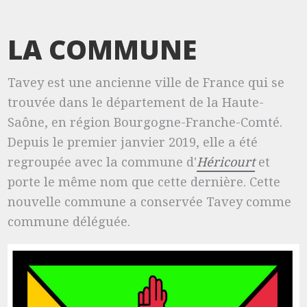
LA COMMUNE
Tavey est une ancienne ville de France qui se
trouvée dans le département de la Haute-
Saône, en région Bourgogne-Franche-Comté.
Depuis le premier janvier 2019, elle a été
regroupée avec la commune d'
Héricourt
et
porte le même nom que cette dernière. Cette
nouvelle commune a conservée Tavey comme
commune déléguée.